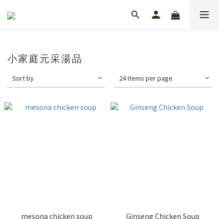
小家庭元采湯品
Sort by
24 Items per page
mesona chicken soup
Ginseng Chicken Soup