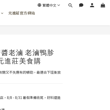
繁體中文
元進莊官方網站
立即購買
醬老滷 老滷鴨胗
│元進莊美食購
軟嫩又不失應有的嚼勁，最適合下班後放
店，8/8 - 8/31 暑假準備收尾，好料還是
免運