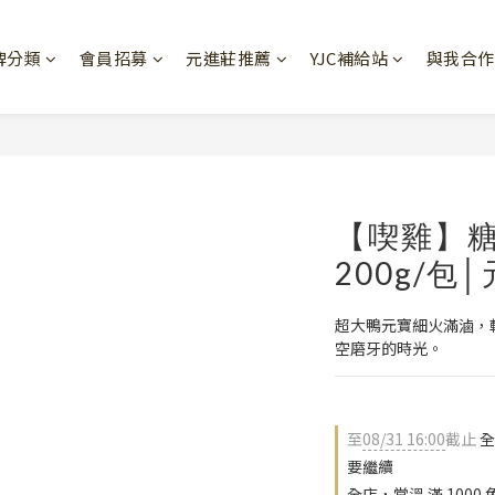
牌分類
會員招募
元進莊推薦
YJC補給站
與我合作
【喫雞】糖
200g/包
超大鴨元寶細火滿滷，
空磨牙的時光。
至
08/31 16:00
截止
全
要繼續
全店，常溫 滿 1000 