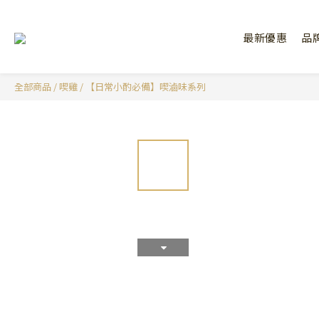
最新優惠
品
全部商品
/
喫雞
/
【日常小酌必備】喫滷味系列