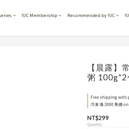
series
YJC Membership
Recommended by YJC
Y
【晨露】常
粥 100g
Free shipping with
冷凍 滿 2000 免運 on 
NT$299
Quantity