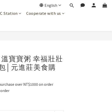
English
JC Station
Cooperate with us
BUY NOW
溫寶寶粥 幸福壯壯
*2包│元進莊美食購
 purchase over NT$1000 on order
order