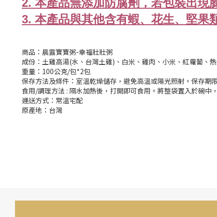
2. 本產品無添加防腐劑，若包裝出
3. 本產品與其他含有蝦、花生、堅
商品：晨露寶寶粥-幸福壯壯粥
成份：土雞高湯
(
水、台灣土雞
)
、白米、雞肉、小米、紅蘿蔔、熱
重量：100公克/包*2包
保存方法及條件：室溫乾燥儲存，避免高溫或陽光照射。保存期限
食用/調理方法 : 隔水加熱後，打開即可食用。將整袋置入於碗中
運送方式：常溫宅配
原產地：台灣