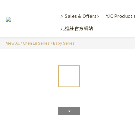
⚡ Sales & Offers⚡
YJC Product 
元進莊官方網站
View All
/
Chen Lu Series
/
Baby Series