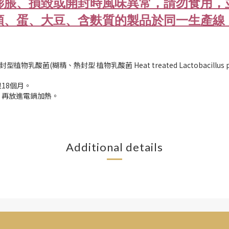
現膨脹、損毀或開封時風味異常，請勿食用
果類、蛋、大豆、含麩質的製品於同一生產
封型植物乳酸菌
(
糊精、熱封型 植物乳酸菌
Heat treated Lactobacillus
18個月。
，再放進電鍋加熱。
Additional details