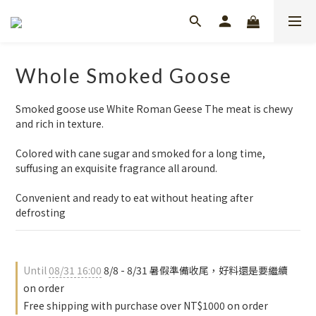
Whole Smoked Goose
Smoked goose use White Roman Geese The meat is chewy 
and rich in texture.
Colored with cane sugar and smoked for a long time, 
suffusing an exquisite fragrance all around.
Convenient and ready to eat without heating after 
defrosting
Until
08/31 16:00
8/8 - 8/31 暑假準備收尾，好料還是要繼續
on order
Free shipping with purchase over NT$1000 on order