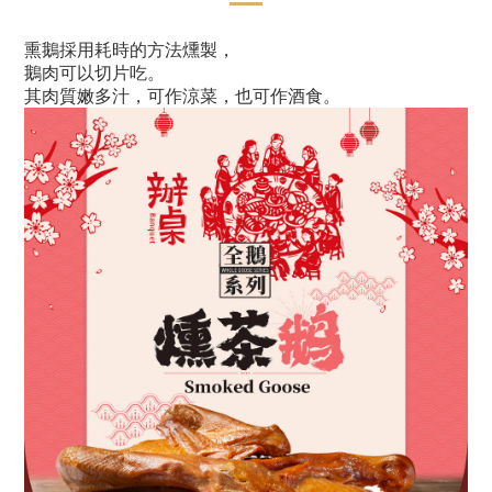
熏鵝採用耗時的方法燻製，
鵝肉可以切片吃。
其肉質嫩多汁，可作涼菜，也可作酒食。