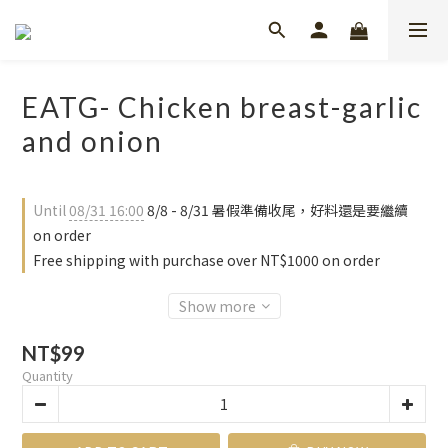
EATG- Chicken breast-garlic
and onion
Until
08/31 16:00
8/8 - 8/31 暑假準備收尾，好料還是要繼續
on order
Free shipping with purchase over NT$1000 on order
Show more
NT$99
Quantity