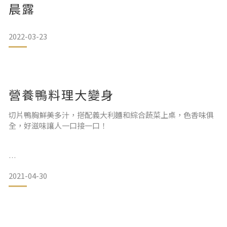
晨露
2022-03-23
營養鴨料理大變身
切片鴨胸鮮美多汁，搭配義大利麵和綜合蔬菜上桌，色香味俱
全，好滋味讓人一口接一口！
2021-04-30
湯頭濃郁甘美，老薑與台灣黑麻油交織出迷人口感，風味獨具
香氣迷人，一年四季都好吃。