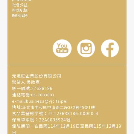
社會公益
也兼顧了美味，寄送上，也不會有延遲與保存上的疑慮。
得獎紀錄
聯絡我們
元進莊企業股份有限公司
營業人:吳政憲
統一編號:27638186
連絡電話:
05-7883803
e-mail:business@yjc.taipei
地址:
新北市中和區中山路二段332巷45號1樓
食品業登錄字號：:P-127638186-00000-4
保險單單號：22A0036924號
保險期間：自民國114年12月19日至民國115年12月19
日