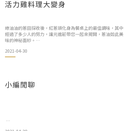
活力雞料理大變身
綠油油的蔥田採收後，紅蔥頭化身為餐桌上的最佳調味，其中
經過了多少人的努力，讓元進莊帶您一起來揭開，蔥油如此美
味的神秘面紗。
蔗香鴨賞
2021-04-30
食譜教學：
https://www.yjcfood.com/products/%E6%B2%B9%E9%9B
%9E%E8%85%BF
小編閒聊
櫻桃鴨肉捲
香噴噴的麻油雞湯，誘人食慾，讓人食指大動！