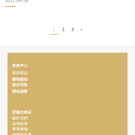
2021-04-29
蜂蜜櫻桃鴨腿
常溫補給食品 成為市場大黑馬
對於長期抗疫生活，我們沒有輕忽的本錢，
1
2
3
即使未來解除了三級警戒，但是自我衛生習慣的提升與要求，
低脂清爽的雞肉絲，搭配自製蔥油攪拌後，再淋上香辣刺激的
川味醬與辣油，三味一體，交織出絕妙的美食交響曲
是必須長期維持與存在的，這樣不僅能保護自己，
桃木燻嫩鴨
也能保護家人與同事好友。
會員中心
會員權益
購物需知
運送政策
&
隱私政策
相較於大眾網購之亂，紛紛搶購冷凍生鮮食品時，其實也可以
換個角度想想，
認識元進莊
關於我們
不少常溫商品也有推出美味食品或保健補充品可參考，一樣能
品牌故事
維持體力和健康，
專業養殖
研發與生產