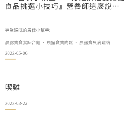
食品挑選小技巧』營養師這麼說…
專業媽咪的最佳小幫手:
晨露寶寶粥綜合組 、 晨露寶寶肉鬆 、 晨露寶貝滴雞精
2022-05-06
喫雞
2022-03-23